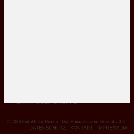
Alles über Reisen, Lifestyle, Golfplätze, Hotels,
Destinationen, Golfausrüstung, Spa & Wellness und
andere schöne Themen! Unsere Magazin erscheint seit
1994 in gedruckter Form - dies hier ist das Archiv der
veröffentlichten Beiträge ....
BRISANTES
BESONDERES
DESTINATION
EXTRAVAGANTES
EXTRAGOLF GRUPPE
© 2026 ExtraGolf & Reisen - Das Reisearchiv im Internet v 3.0
DATENSCHUTZ
KONTAKT
IMPRESSUM