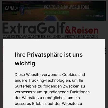
Ihre Privatsphäre ist uns
wichtig
HOTELS IN ÖSTERREICH
Diese Website verwendet Cookies und
andere Tracking-Technologien, um Ihr
Surferlebnis zu folgenden Zwecken zu
verbessern:
um grundlegende Funktionen
der Website zu ermöglichen
,
um ein
besseres Erlebnis auf der Website zu
Winzer Wellness- & Kuschelhotel,