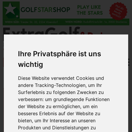
Ihre Privatsphäre ist uns
wichtig
Diese Website verwendet Cookies und
BRISANTES
» Canal+ spielt Golf
andere Tracking-Technologien, um Ihr
LIVE UND EXKLUSIV AUF
Surferlebnis zu folgenden Zwecken zu
verbessern:
um grundlegende Funktionen
CANAL+: PGA TOUR, DP
der Website zu ermöglichen
,
um ein
besseres Erlebnis auf der Website zu
WORLD TOUR, RYDER
bieten
,
um Ihr Interesse an unseren
CUP
Produkten und Dienstleistungen zu