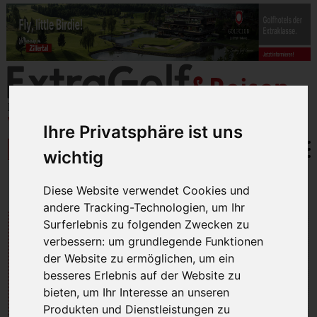
Ihre Privatsphäre ist uns
wichtig
BESONDERES
» TOPKURSE GB & IRL
Diese Website verwendet Cookies und
andere Tracking-Technologien, um Ihr
€ 1.200 DAS TEUERSTE
Surferlebnis zu folgenden Zwecken zu
verbessern:
um grundlegende Funktionen
GREENFEE DER WELT!
der Website zu ermöglichen
,
um ein
besseres Erlebnis auf der Website zu
bieten
,
um Ihr Interesse an unseren
Produkten und Dienstleistungen zu